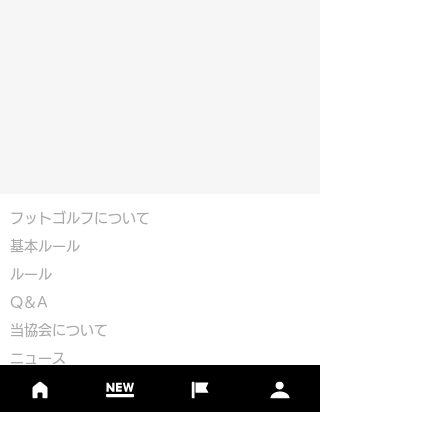
フットゴルフについて
基本ルール
ルール
Q＆A
​
当協会について
​ニュース
大会情報
シーズンランキング
ジャパンランキング