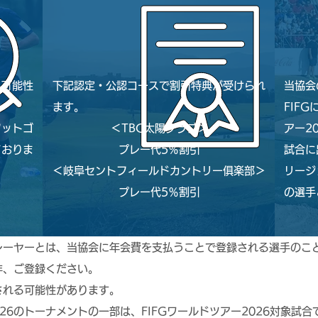
る可能性
下記認定・公認コースで割引特典が受けられ
当協会
ます。
FIF
フットゴ
＜TBC太陽クラブ＞
アー2
ておりま
プレー代5％割引
試合に
。
＜岐阜セントフィールドカントリー俱楽部＞
リージ
プレー代5％割引
の選手
レーヤーとは、当協会に年会費を支払うことで登録される選手のこ
、ご登録ください。​
される可能性があります。
26のトーナメントの一部は、FIFGワールドツアー2026対象試合