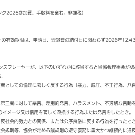
ランク2026参加費、手数料を含む。非課税）
の有効期限は、申請日、登録費の納付日に関わらず2026年12月
センスプレーヤーが、以下のいずれかに該当すると当協会理事会が認
る。
競技者としての倫理に著しく反する行為（暴力、威圧、不正行為、八
たは第三者に対して暴言、差別的発言、ハラスメント、不適切な言動
ルフのイメージ又は信用を著しく毀損する行為または発言をしたとき。
為、反社会的勢力との関係、または公序良俗に反する行為を行ったと
、大会規則等、協会が定める諸規則の遵守義務に重大かつ継続的に違