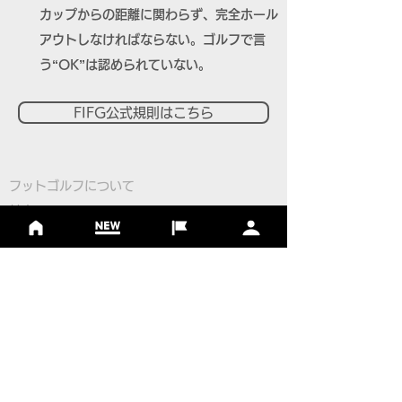
カップからの距離に関わらず、完全ホール
アウトしなければならない。ゴルフで言
う“OK”は認められていない。
FIFG公式規則はこちら
フットゴルフについて
基本ルール
ルール
Q＆A
​
当協会について
​ニュース
大会情報
シーズンランキング
ジャパンランキング