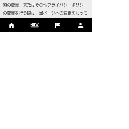
的の変更、またはその他プライバシーポリシー
の変更を行う際は、当ページへの変更をもって
公表とさせていただきます。
フットゴルフについて
基本ルール
ルール
Q＆A
​
当協会について
​ニュース
大会情報
シーズンランキング
ジャパンランキング
ジュニアツアー
ジュニアポイントランク