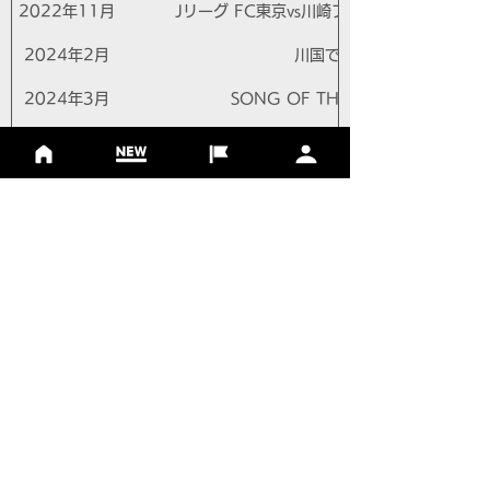
2022年11月
Jリーグ FC東京vs川崎フロンターレ ジークD
2024年2月
川国で遊ぼう
2024年3月
SONG OF THE EARTH 3.11
2024年5月
碑文谷フレンドパーク
2024年8月
川国で遊ぼう
2024年9月
多摩川スポーツフェス
2025年3月
SONG OF THE EARTH 3.11
2025年5月
碑文谷フレンドパーク
2025年7月
群馬県民健康イベント
2025年8月
川国で遊ぼう
2025年9月
MIFA Football Park 11th anniversary par