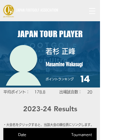
JAPAN FOOTGOLF ASSOCIATION
JAPAN TOUR PLAYER
若杉 正峰
Masamine Wakasugi
14
​ポイントランキング
平均ポイント：
178.8
​出場試合数：
20
2023-24 Results
​・大会名をクリックすると、当該大会の順位表にリンクします。
Date
Tournament