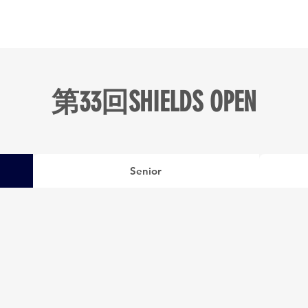
ニュース
日本代表
プレーする
コース
チーム
第33回SHIELDS OPEN
Senior