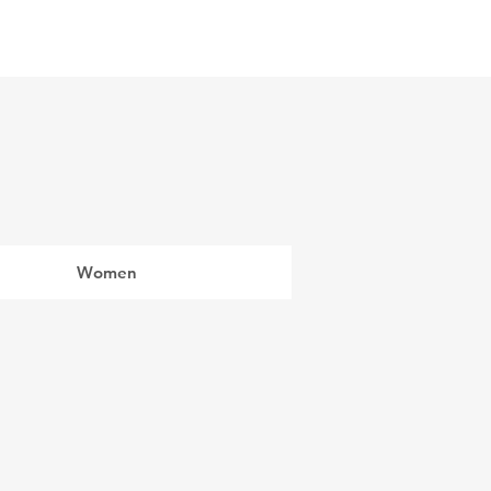
ビルディング
登録・申請・依頼
新規登録／ログイン
Women