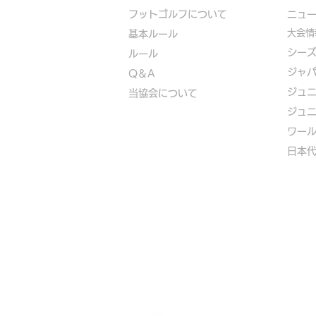
フットゴルフについて
​ニュ
大会情
基本ルール
シー
ルール
ジャ
Q＆A
ジュ
​
当協会について
ジュ
​ワー
​​日本