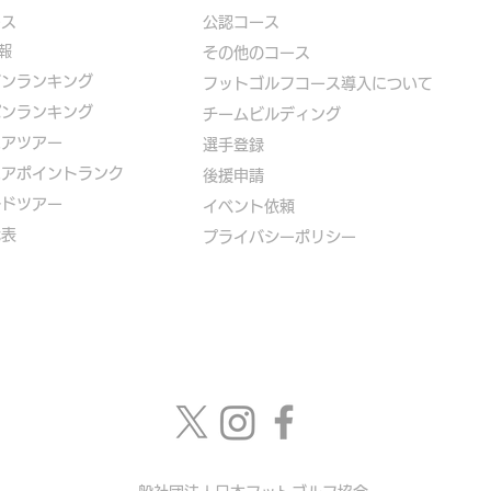
ース
公認コース
報
​その他のコース
ズンランキング
​
フットゴルフコース導入について
パンランキング
​チームビルディング
ニアツアー
選手登録​
ニアポイントランク
​後援申請
ルドツアー
​イベント依頼
代表
プライバシーポリシー