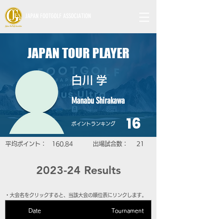
JAPAN FOOTGOLF ASSOCIATION
JAPAN TOUR PLAYER
白川 学
Manabu Shirakawa
16
​ポイントランキング
平均ポイント：
160.84
​出場試合数：
21
2023-24 Results
​・大会名をクリックすると、当該大会の順位表にリンクします。
Date
Tournament