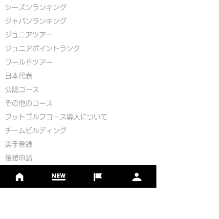
シーズンランキング
ジャパンランキング
ジュニアツアー
ジュニアポイントランク
​ワールドツアー
​​日本代表
公認コース
​その他のコース
​
フットゴルフコース導入について
​チームビルディング
選手登録​
​後援申請
​イベント依頼
プライバシーポリシー