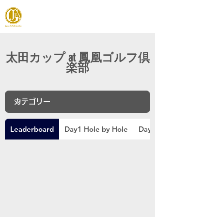
JAPAN FOOTGOLF ASSOCIATION
太田カップ at 鳳凰ゴルフ倶
楽部
Leaderboard
Day1 Hole by Hole
Day2 Hole by Hole