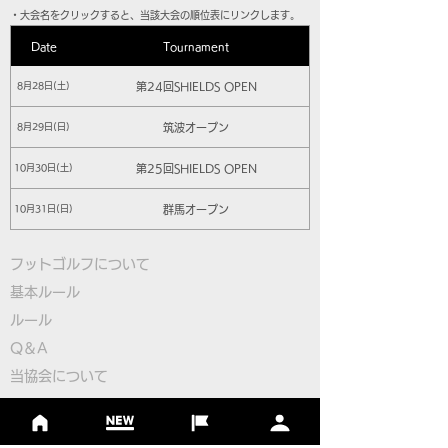
​・大会名をクリックすると、当該大会の順位表にリンクします。
Date
Tournament
第24回SHIELDS OPEN
8月28日(土)
筑波オープン
8月29日(日)
第25回SHIELDS OPEN
10月30日(土)
群馬オープン
10月31日(日)
第26回SHIELDS OPEN
11月27日(土)
フットゴルフについて
基本ルール
那須オープン
11月28日(日)
ルール
第27回SHIELDS OPEN
12月18日(土)
Q＆A
小山オープン
12月19日(日)
​
当協会について
​ニュース
第28回SHIELDS OPEN
1月29日(土)
大会情報