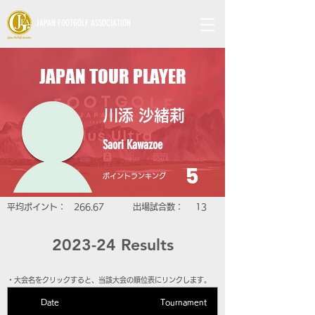
JAPAN FOOTGOLF ASSOCIATION
JAPAN TOUR PLAYER
川添 沙緒莉
Saori Kawazoe
5
​ポイントランキング
​平均ポイント：
266.67
​出場試合数：
13
2023-24 Results
​・大会名をクリックすると、当該大会の順位表にリンクします。
Date
Tournament