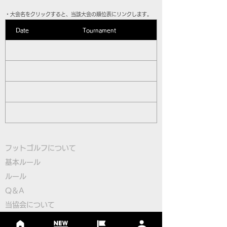
​・大会名をクリックすると、当該大会の順位表にリンクします。
Date
Tournament
フットゴルフについて
基本ルール
ルール
Q＆A
​
当協会について
​ニュース