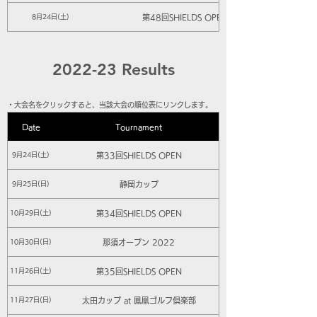
第48回SHIELDS OPEN
8月24日(土)
2022-23 Results
​・大会名をクリックすると、当該大会の順位表にリンクします。
Date
Tournament
第33回SHIELDS OPEN
9月24日(土)
静岡カップ
9月25日(日)
第34回SHIELDS OPEN
10月29日(土)
那須オープン 2022
10月30日(日)
第35回SHIELDS OPEN
11月26日(土)
太田カップ at 鳳凰ゴルフ倶楽部
11月27日(日)