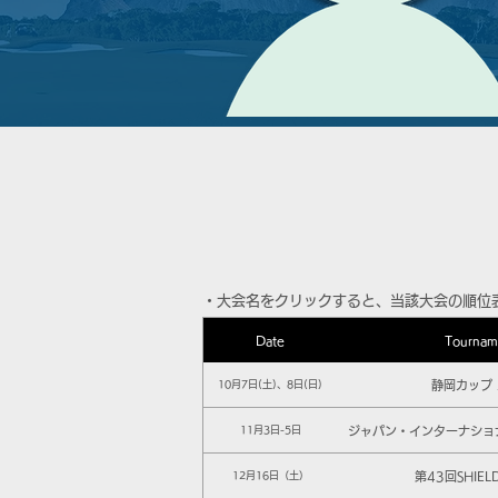
​・大会名をクリックすると、当該大会の順位
Date
Tournam
静岡カップ 
10月7日(土)、8日(日)
ジャパン・インターナショ
11月3日-5日
第43回SHIEL
12月16日（土）