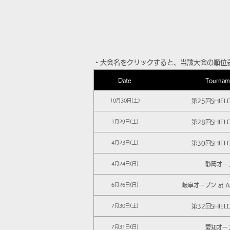
​・大会名をクリックすると、当該大会の順位
Date
Tournam
第25回SHIEL
10月30日(土)
第28回SHIEL
1月29日(土)
第30回SHIEL
4月23日(土)
静岡オー
4月24日(日)
岐阜オープン at Ad
6月26日(日)
第32回SHIEL
7月30日(土)
愛知オー
7月31日(日)