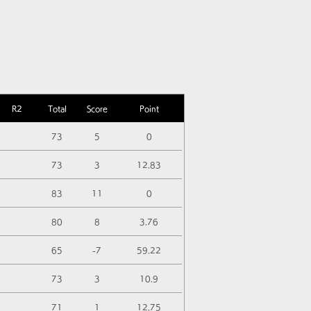
R2
Total
Score
Point
73
5
0
73
3
12.83
83
11
0
80
8
3.76
65
-7
59.22
73
3
10.9
71
1
12.75