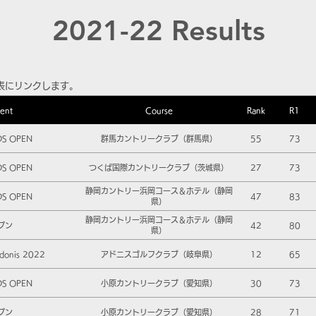
2021-22 Results
表にリンクします。
ent
Course
Rank
R1
DS OPEN
群馬カントリークラブ（群馬県）
55
73
DS OPEN
つくば国際カントリークラブ（茨城県）
27
73
静岡カントリー浜岡コース＆ホテル（静岡
DS OPEN
47
83
県）
静岡カントリー浜岡コース＆ホテル（静岡
プン
42
80
県）
onis 2022
アドニスゴルフクラブ（岐阜県）
12
65
DS OPEN
小原カントリークラブ（愛知県）
30
73
プン
小原カントリークラブ（愛知県）
28
71