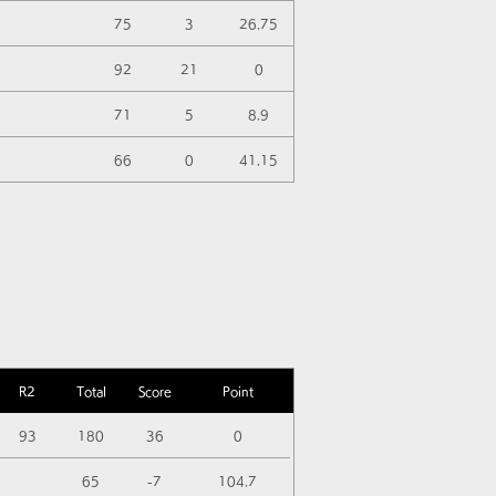
75
3
26.75
92
21
0
71
5
8.9
66
0
41.15
R2
Total
Score
Point
93
180
36
0
65
-7
104.7