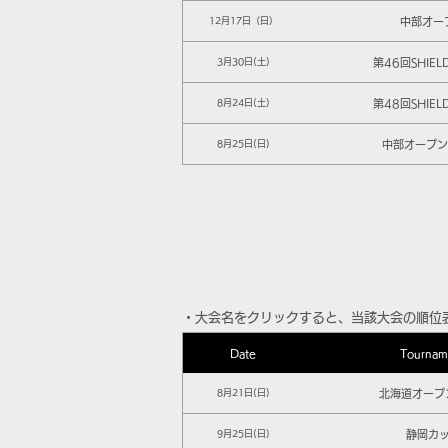
中部オー
12月17日（日）
第46回SHIEL
3月30日(土)
第48回SHIEL
8月24日(土)
中部オープン 
8月25日(日)
​・大会名をクリックすると、当該大会の順位
Date
Tournam
北海道オープン
8月21日(日)
静岡カ
9月25日(日)