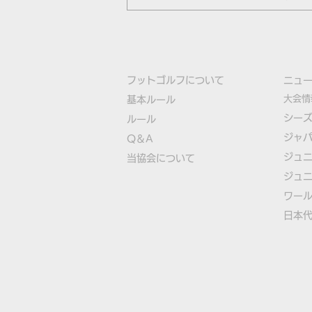
フットゴルフについて
​ニュ
大会情
基本ルール
シー
ルール
ジャ
Q＆A
ジュ
​
当協会について
ジュ
​ワー
​​日本