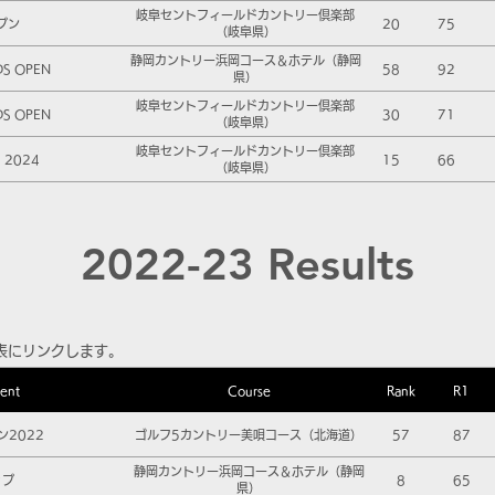
岐阜セントフィールドカントリー倶楽部
プン
20
75
（岐阜県）
静岡カントリー浜岡コース＆ホテル（静岡
DS OPEN
58
92
県）
岐阜セントフィールドカントリー倶楽部
DS OPEN
30
71
（岐阜県）
岐阜セントフィールドカントリー倶楽部
2024
15
66
（岐阜県）
2022-23 Results
表にリンクします。
ent
Course
Rank
R1
2022
ゴルフ5カントリー美唄コース（北海道）
57
87
静岡カントリー浜岡コース＆ホテル（静岡
ップ
8
65
県）