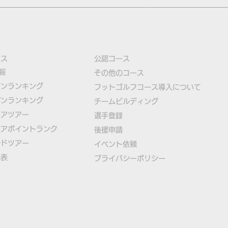
ース
公認コース
報
​その他のコース
ズンランキング
​
フットゴルフコース導入について
パンランキング
​チームビルディング
ニアツアー
選手登録​
ニアポイントランク
​後援申請
ルドツアー
​イベント依頼
代表
プライバシーポリシー