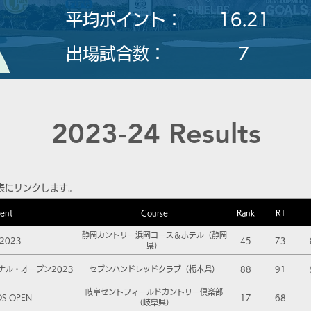
平均ポイント：
16.21
​出場試合数：
7
2023-24 Results
表にリンクします。
ent
Course
Rank
R1
静岡カントリー浜岡コース＆ホテル（静岡
2023
45
73
県）
ナル・オープン2023
セブンハンドレッドクラブ（栃木県）
88
91
岐阜セントフィールドカントリー倶楽部
DS OPEN
17
68
（岐阜県）