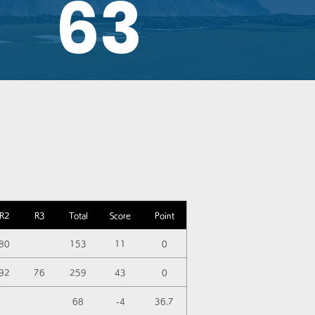
63
R2
R3
Total
Score
Point
80
153
11
0
92
76
259
43
0
68
-4
36.7