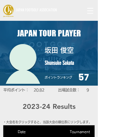
JAPAN FOOTGOLF ASSOCIATION
JAPAN TOUR PLAYER
坂田 俊空
Shunsuke Sakata
57
​ポイントランキング
平均ポイント：
20.82
​出場試合数：
9
2023-24 Results
​・大会名をクリックすると、当該大会の順位表にリンクします。
Date
Tournament