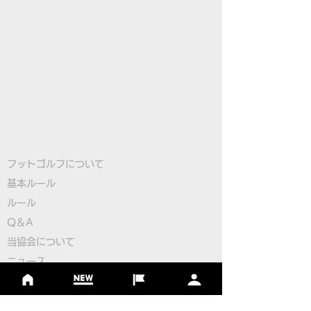
フットゴルフについて
基本ルール
ルール
Q＆A
​
当協会について
​ニュース
大会情報
シーズンランキング