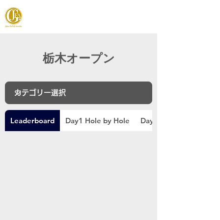
JAPAN FOOTGOLF ASSOCIATION
栃木オープン
Leaderboard
Day1 Hole by Hole
Day2 Hole by Hole