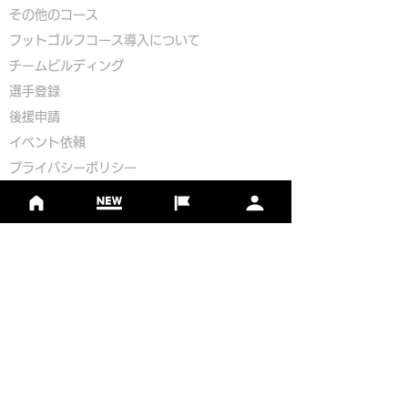
​その他のコース
​
フットゴルフコース導入について
​チームビルディング
選手登録​
​後援申請
​イベント依頼
プライバシーポリシー
Golf Course Development Partner
PR Partner