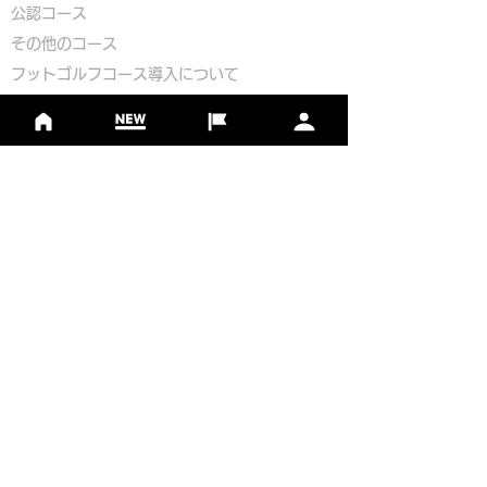
公認コース
​その他のコース
​
フットゴルフコース導入について
​チームビルディング
選手登録​
​後援申請
​イベント依頼
プライバシーポリシー
Golf Course Development Partner
PR Partner