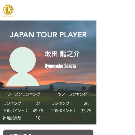
JAPAN FOOTGOLF ASSOCIATION
JAPAN TOUR PLAYER
坂田 龍之介
Ryunosuke Sakata
シーズンランキング
​ツアーランキング
ランキング：
27
ランキング：
26
平均ポイント：
49.76
平均ポイント：
33.75
​出場試合数：
10