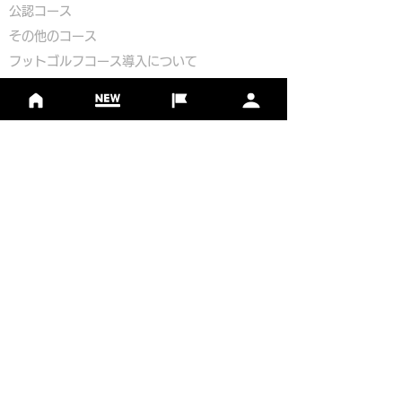
公認コース
​その他のコース
​
フットゴルフコース導入について
​チームビルディング
選手登録​
​後援申請
​イベント依頼
プライバシーポリシー
Golf Course Development Partner
PR Partner