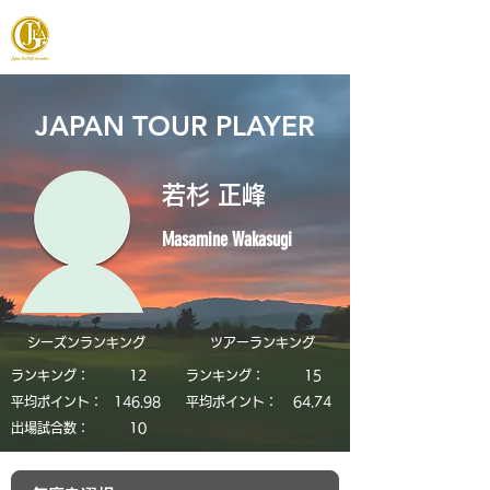
JAPAN FOOTGOLF ASSOCIATION
JAPAN TOUR PLAYER
若杉 正峰
Masamine Wakasugi
シーズンランキング
​ツアーランキング
ランキング：
12
ランキング：
15
平均ポイント：
146.98
平均ポイント：
64.74
​出場試合数：
10