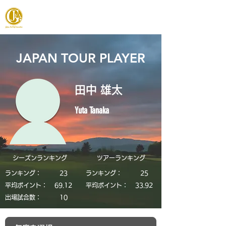
JAPAN FOOTGOLF ASSOCIATION
JAPAN TOUR PLAYER
田中 雄太
Yuta Tanaka
シーズンランキング
​ツアーランキング
ランキング：
23
ランキング：
25
平均ポイント：
69.12
平均ポイント：
33.92
​出場試合数：
10