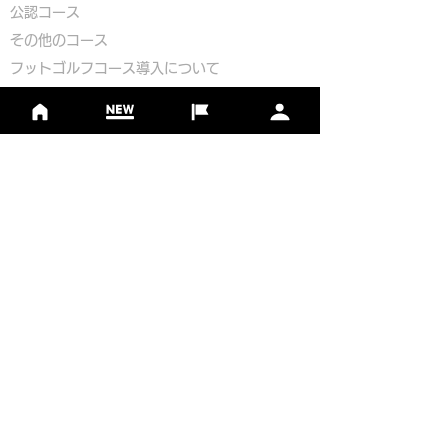
公認コース
​その他のコース
​
フットゴルフコース導入について
​チームビルディング
選手登録​
​後援申請
​イベント依頼
プライバシーポリシー
Golf Course Development Partner
PR Partner