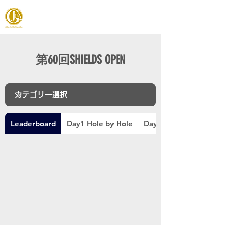
JAPAN FOOTGOLF ASSOCIATION
第60回SHIELDS OPEN
Leaderboard
Day1 Hole by Hole
Day2 Hole by Hole