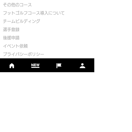
​その他のコース
​
フットゴルフコース導入について
​チームビルディング
選手登録​
​後援申請
​イベント依頼
プライバシーポリシー
Golf Course Development Partner
PR Partner