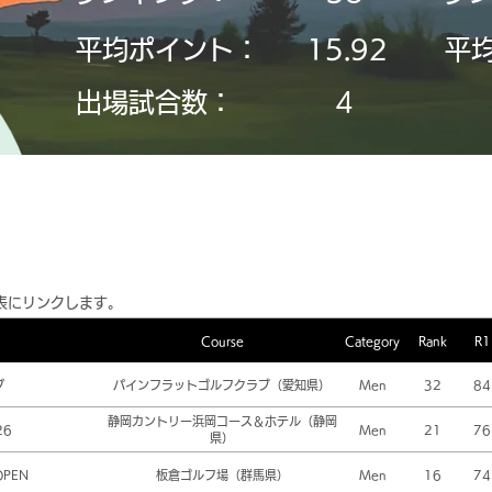
平均ポイント：
15.92
平
​出場試合数：
4
表にリンクします。
Course
Category
Rank
R1
プ
パインフラットゴルフクラブ（愛知県）
Men
32
84
静岡カントリー浜岡コース＆ホテル（静岡
26
Men
21
76
県）
OPEN
板倉ゴルフ場（群馬県）
Men
16
74