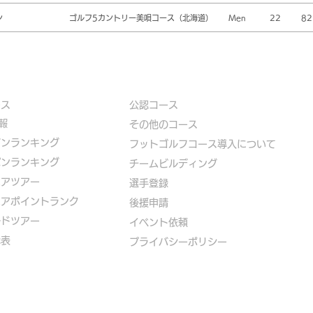
ン
ゴルフ5カントリー美唄コース（北海道）
Men
22
82
ース
公認コース
報
​その他のコース
ズンランキング
​
フットゴルフコース導入について
パンランキング
​チームビルディング
ニアツアー
選手登録​
ニアポイントランク
​後援申請
ルドツアー
​イベント依頼
代表
プライバシーポリシー