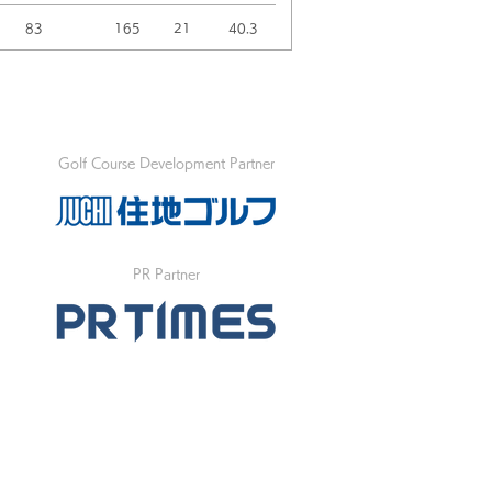
83
165
21
40.3
Golf Course Development Partner
PR Partner