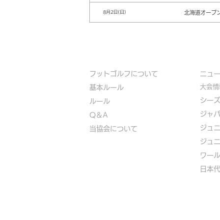
北海道オープ
8月2日(日)
フットゴルフについて
​ニュ
大会情
基本ルール
シー
ルール
ジャ
Q＆A
ジュ
​
当協会について
ジュ
​ワー
​​日本