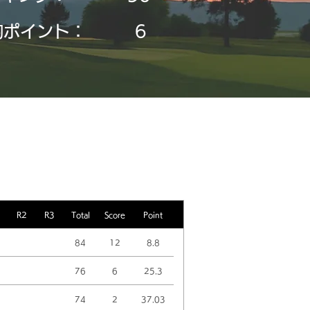
均ポイント：
6
R2
R3
Total
Score
Point
84
12
8.8
76
6
25.3
74
2
37.03