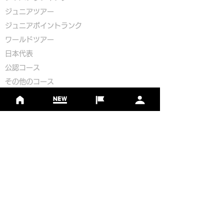
ジュニアツアー
ジュニアポイントランク
​ワールドツアー
​​日本代表
公認コース
​その他のコース
​
フットゴルフコース導入について
​チームビルディング
選手登録​
​後援申請
​イベント依頼
プライバシーポリシー
Golf Course Development Partner