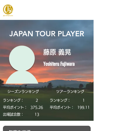
JAPAN FOOTGOLF ASSOCIATION
JAPAN TOUR PLAYER
藤原 義晃
Yoshiteru Fujiwara
シーズンランキング
​ツアーランキング
ランキング：
2
ランキング：
1
平均ポイント：
375.26
平均ポイント：
199.11
​出場試合数：
13