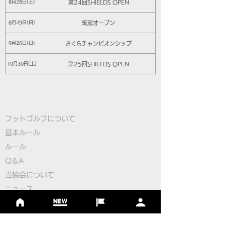
第24回SHIELDS OPEN
8月28日(土)
筑波オープン
8月29日(日)
さくらチャンピオンシップ
9月26日(日)
第25回SHIELDS OPEN
10月30日(土)
群馬オープン
10月31日(日)
第26回SHIELDS OPEN
11月27日(土)
フットゴルフについて
那須オープン
11月28日(日)
基本ルール
ルール
第27回SHIELDS OPEN
12月18日(土)
Q＆A
小山オープン
12月19日(日)
​
当協会について
第28回SHIELDS OPEN
1月29日(土)
​ニュース
大会情報
さくらチャンピオンシップ 2022
2月27日(日)
シーズンランキング