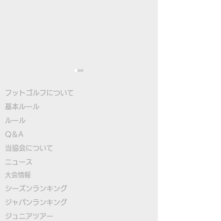
フットゴルフについて
基本ルール
ルール
Q＆A
​
当協会について
大塚選手が日本勢トップ
FIFGユースフ
​ニュース
の3位タイ発進！フット
フワールドカップ
大会情報
ゴルフ初のユースW杯開
日本代表選手決
シーズンランキング
ジャパンランキング
幕！
ジュニアツアー