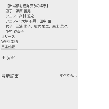
【出場権を獲得済みの選手】
男子：藤原 義晃
シニア：髙村 雅之
シニア+：大塚 有尋、田中 猛
女子：三浦 尚子、板倉 愛里、森末 菜々、
小村 紗貴子
リリース
W杯2026
日本代表
すべて表示
最新記事