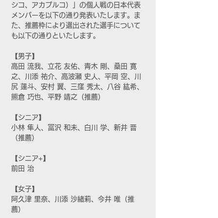
シコ、アカプルコ）」の個人戦の日本代表
メンバーを以下の通り発表いたします。ま
た、推薦枠により選出された選手について
も以下の通りといたします。
【男子】
高田 流我、立花 友佑、青木 剛、桑田 寛
之、川添 祐介、高波瀬 史人、平岡 空、川
尻 蓮斗、安村 翼、三窪 秀太、八谷 紘希、
熊倉 巧也、平野 靖之（推薦）
【シニア】
小林 隼人、冨沢 和未、白川 学、新井 晋
（推薦）
【シニア+】
前田 治
【女子】
阿久津 里奈、川添 沙緒莉、今井 唯（推
薦）