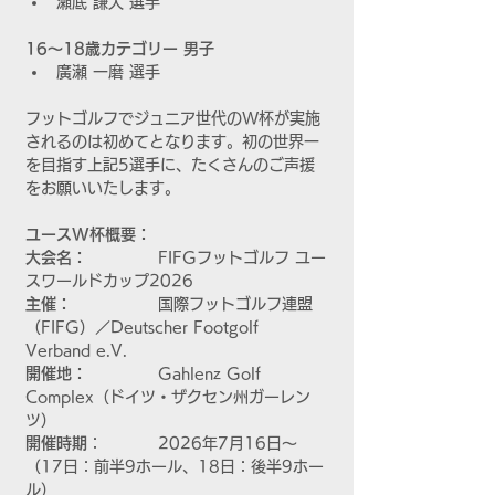
瀬底 謙人 選手
16〜18歳カテゴリー 男子
廣瀬 一磨 選手
フットゴルフでジュニア世代のW杯が実施
されるのは初めてとなります。初の世界一
を目指す上記5選手に、たくさんのご声援
をお願いいたします。
ユースW杯概要：
大会名：		
FIFGフットゴルフ ユー
スワールドカップ2026
主催：		
国際フットゴルフ連盟
（FIFG）／Deutscher Footgolf 
Verband e.V.
開催地：		
Gahlenz Golf 
Complex（ドイツ・ザクセン州ガーレン
ツ）
開催時期
：		2026年7月16日〜
（17日：前半9ホール、18日：後半9ホー
ル）