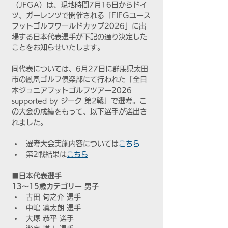
（JFGA）は、現地時間7月16日からドイ
ツ、ガーレンツで開催される「FIFGユース
フットゴルフワールドカップ2026」に出
場する日本代表選手が下記の通り決定した
ことをお知らせいたします。
同代表については、6月27日に群馬県太田
市の鳳凰ゴルフ倶楽部にて行われた「全日
本ジュニアフットゴルフツアー2026 
supported by ジーク 第2戦」で選考。こ
の大会の成績をもって、以下選手が選出さ
れました。
選考大会実施内容については
こちら
第2戦結果は
こちら
■
日本代表選手
13〜15歳カテゴリー 男子
古田 旬之介 選手
中嶋 凛太朗 選手
大塚 恭平 選手