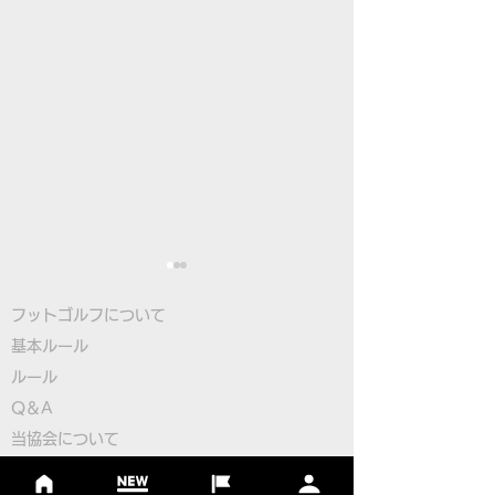
フットゴルフについて
基本ルール
ルール
Q＆A
​
当協会について
古田選手が8位タイで最
大塚選手が日本
​ニュース
終日へ、フットゴルフ初
の3位タイ発進