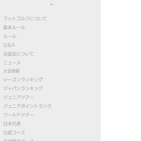
フットゴルフについて
基本ルール
ルール
Q＆A
​
当協会について
大塚選手が日本勢トップ
FIFGユースフ
​ニュース
の3位タイ発進！フット
フワールドカップ
大会情報
ゴルフ初のユースW杯開
日本代表選手決
シーズンランキング
ジャパンランキング
幕！
ジュニアツアー
ジュニアポイントランク
​ワールドツアー
​​日本代表
公認コース