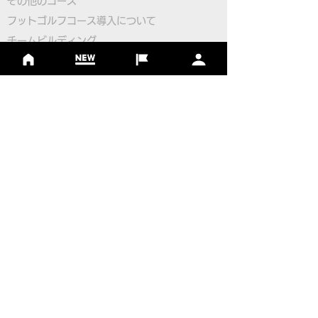
​その他のコース
​
フットゴルフコース導入について
​チームビルディング
選手登録​
​後援申請
​イベント依頼
プライバシーポリシー
Golf Course Development Partner
PR Partner