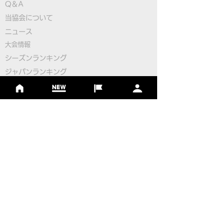
Q＆A
​
当協会について
大塚選手が日本勢トップ
FIFGユースフ
​ニュース
の3位タイ発進！フット
フワールドカップ
大会情報
ゴルフ初のユースW杯開
日本代表選手決
シーズンランキング
ジャパンランキング
幕！
ジュニアツアー
ジュニアポイントランク
​ワールドツアー
​​日本代表
公認コース
​その他のコース
​
フットゴルフコース導入について
​チームビルディング
選手登録​
​後援申請