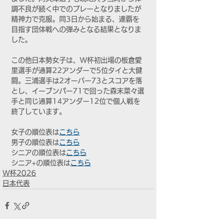
調不良が続く中でのプレーとなりましたが
精神力で克服。同3日から始まる、連覇を
目指す団体戦への弾みとなる結果となりま
した。
この他日本勢女子は、W杯初出場の板倉愛
里選手が通算22アンダーで5位タイと大健
闘。三浦選手は2オーバー73とスコアを落
とし、イーブンパー71で回った森末菜々選
手と同じ通算14アンダー12位で個人戦を
終了しています。
女子の順位表は
こちら
男子の順位表は
こちら
シニアの順位表は
こちら
シニア+の順位表は
こちら
W杯2026
日本代表