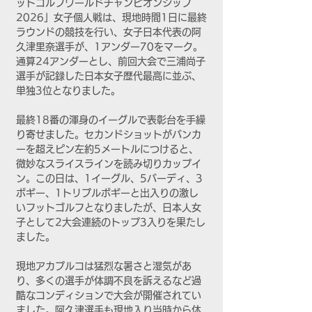
ットゴルフワールドチャンピオンシップ
2026」女子個人戦は、現地時間1日に最終
ラウンドの競技を行い、女子日本代表の阿
久津里奈選手が、1アンダー70をマーク。
通算24アンダーとし、前回大会で三浦尚子
選手が記録した日本女子歴代最高に並ぶ、
単独3位となりました。
最終18番の渾身のイーグルで表彰台を手繰
り寄せました。セカンドショットがバンカ
ーを超えピン左約5メートルにつけると、
微妙なスライスラインを読み切りカップイ
ン。この日は、1イーグル、5バーディ、3
ボギー、1トリプルボギーと出入りの激し
いフットゴルフとなりましたが、日本人女
子として2大会連続のトップ3入りを果たし
ました。
現地アカプルコは猛烈な暑さと湿気があ
り、多くの選手が体調不良を訴えるなど過
酷なコンディションで大会が開催されてい
ました。阿久津選手も現地入り当時から体