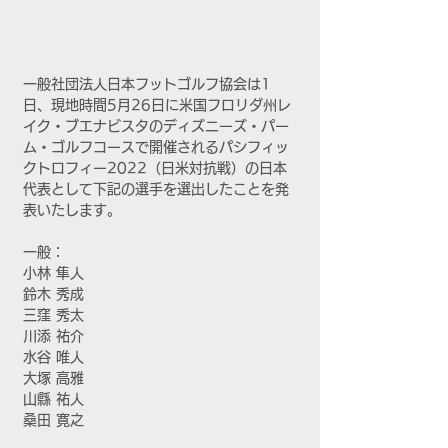
一般社団法人日本フットゴルフ協会は1
日、現地時間5月26日に米国フロリダ州レ
イク・ブエナビスタのディズニーズ・パー
ム・ゴルフコースで開催されるパシフィッ
クトロフィー2022（日米対抗戦）の日本
代表として下記の選手を選出したことを発
表いたします。
一般：
小林 隼人
鈴木 秀成
三窪 秀太
川添 祐介
水谷 唯人
大塚 高雅
山縣 祐人
桑田 寛之