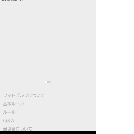
フットゴルフについて
基本ルール
ルール
Q＆A
​
当協会について
大塚選手が日本勢トップ
FIFGユースフ