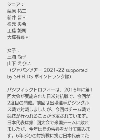
シニア：
栗原 祐二
新井 晋＊
根元 央希
工藤 誠司
大塚有尋＊
女子：
三浦 尚子
山下 えりい
（ジャパンツアー 2021-22 supported 
by SHIELDS ポイントランク順）
パシフィックトロフィーは、2016年に第1
回大会が実施された日米対抗戦で、今回が
2度目の開催。前回は出場選手がシングル
ス戦で対戦しましたが、今回はチーム戦で
競技が行われることが予定されています。
日本代表は第1回大会で米国チームに敗れ
ましたが、今年はその雪辱をかけて臨みま
す。6年ぶりの対抗戦に挑む日本代表にた