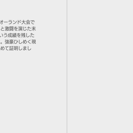
のオーランド大会で
ンと激闘を演じた末
いう成績を残した
す。強豪ひしめく現
改めて証明しまし