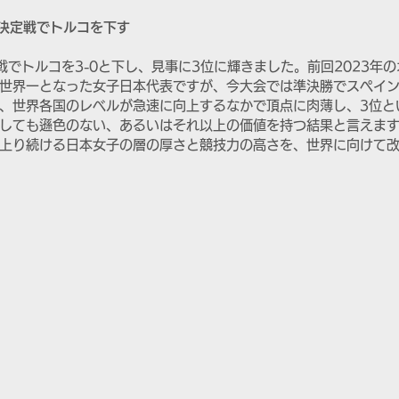
位決定戦でトルコを下す
戦でトルコを3-0と下し、見事に3位に輝きました。前回2023年
世界一となった女子日本代表ですが、今大会では準決勝でスペイ
、世界各国のレベルが急速に向上するなかで頂点に肉薄し、3位と
しても遜色のない、あるいはそれ以上の価値を持つ結果と言えま
上り続ける日本女子の層の厚さと競技力の高さを、世界に向けて