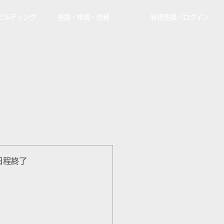
ビルディング
登録・申請・依頼
新規登録／ログイン
日程終了