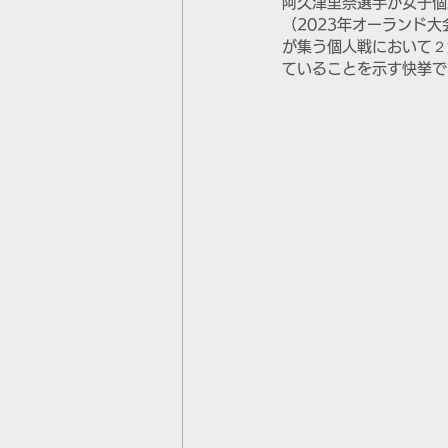
阿久津里奈選手が女子個
（2023年オーランド
が集う個人戦において２
ていることを示す快挙で