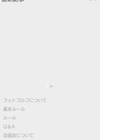
フットゴルフについて
基本ルール
ルール
Q＆A
​
当協会について
フットゴルフワールドカ
最終日のペアリ