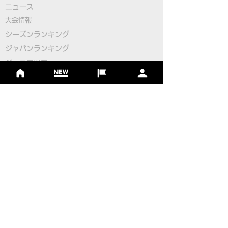
​ニュース
ップ2026 日本の団体戦
案内
大会情報
全カテゴリー出場決定の
シーズンランキング
ジャパンランキング
お知らせ
ジュニアツアー
ジュニアポイントランク
​ワールドツアー
​​日本代表
公認コース
​その他のコース
​
フットゴルフコース導入について
​チームビルディング
選手登録​
​後援申請
​イベント依頼
プライバシーポリシー