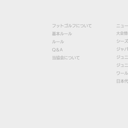
フットゴルフについて
​ニュ
大会情
基本ルール
シー
ルール
ジャ
Q＆A
FIFGユースフットゴルフワ
ジュ
​
当協会について
ールドカップ2026日本代表
ジュ
選手決定
​ワー
​​日本