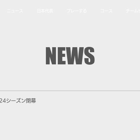
ニュース
日本代表
プレーする
コース
チーム
NEWS
-24シーズン閉幕