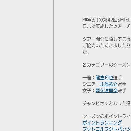
昨年8月の第42回SHI
日まで実施したツアーチ
ツアー開催に際してご協
ご協力いただきました各
た。
各カテゴリーのシーズン
一般：
熊倉巧也
選手
シニア：
川添祐介
選手
女子：
阿久津里奈
選手
チャンピオンとなった選
シーズンのポイントライ
ポイントランキング
フットゴルフジャパンツア