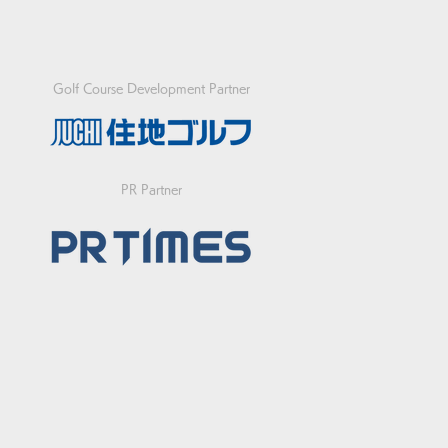
Golf Course Development Partner
急】FIFGユースフット
PR Partner
フワールドカップ2026
代表決定戦の開催につい