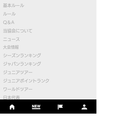
基本ルール
ルール
Q＆A
​
当協会について
本物のサッカーボールを
【緊急】FIFG
​ニュース
使用したフットゴルフゲ
ットゴルフワー
大会情報
ームアプリ
プ2026日本代
シーズンランキング
ジャパンランキング
「FOOTGOLF PUTT
の開催について
ジュニアツアー
CHALLENGE」誕生！
ジュニアポイントランク
​ワールドツアー
​​日本代表
公認コース
​その他のコース
​
フットゴルフコース導入について
​チームビルディング