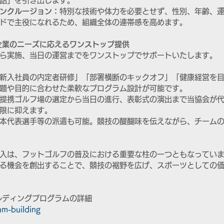
話」を引き出します。
ンクルージョン：
特別な技術や体力を必要とせず、性別、年齢、
ドで主役になれるため、組織全体の連帯感を高めます。
企業のニーズに応えるワンストップ提供
ら実施、当日の運営までをワンストップでサポートいたします。
新入社員の内定者研修」「部署横断のキックオフ」「健康経営を
題や目的に合わせた柔軟なプログラム設計が可能です。
提携ゴルフ場の選定から当日の進行、表彰式の演出まで当協会が
限に抑えます。
本代表選手等の派遣も可能。競技の醍醐味を伝えながら、チーム
入は、フットゴルフの普及における重要な柱の一つともなってい
る機会を創出することで、競技の裾野を広げ、スポーツとしての
ルディングプログラムの詳細
am-building