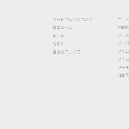
フットゴルフについて
​ニュ
大会情
基本ルール
シー
ルール
ジャ
Q＆A
FIFGユースフットゴルフワ
ジュ
​
当協会について
ールドカップ2026日本代表
ジュ
選手決定
​ワー
​​日本