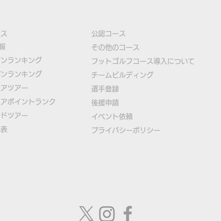
ース
公認コース
報
​その他のコース
ズンランキング
​
フットゴルフコース導入について
パンランキング
​チームビルディング
本物のサッカーボールを使用
【緊
ニアツアー
選手登録​
したフットゴルフゲームアプ
ゴル
ニアポイントランク
​後援申請
リ「FOOTGOLF PUTT
日本
ルドツアー
​イベント依頼
代表
プライバシーポリシー
CHALLENGE」誕生！
て