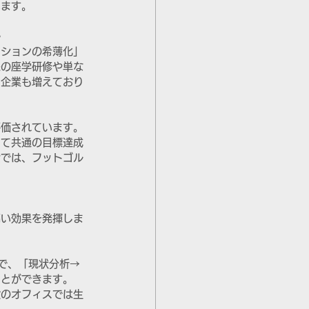
います。
か
ーションの希薄化」
来の座学研修や単な
る企業も増えており
評価されています。
して共通の目標達成
会では、フットゴル
高い効果を発揮しま
で、「現状分析→
ことができます。
段のオフィスでは生