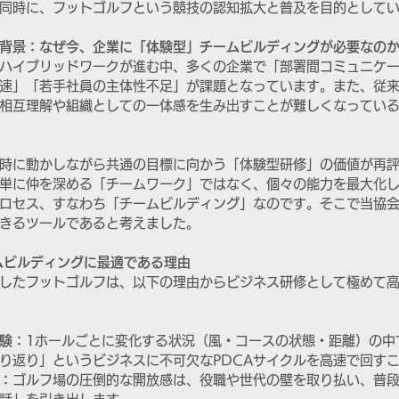
同時に、フットゴルフという競技の認知拡大と普及を目的として
背景：なぜ今、企業に「体験型」チームビルディングが必要なの
ハイブリッドワークが進む中、多くの企業で「部署間コミュニケ
速」「若手社員の主体性不足」が課題となっています。また、従
相互理解や組織としての一体感を生み出すことが難しくなってい
時に動かしながら共通の目標に向かう「体験型研修」の価値が再
単に仲を深める「チームワーク」ではなく、個々の能力を最大化
ロセス、すなわち「チームビルディング」なのです。そこで当協
きるツールであると考えました。
ムビルディングに最適である理由
したフットゴルフは、以下の理由からビジネス研修として極めて
験：
1ホールごとに変化する状況（風・コースの状態・距離）の中
り返り」というビジネスに不可欠なPDCAサイクルを高速で回す
：
ゴルフ場の圧倒的な開放感は、役職や世代の壁を取り払い、普