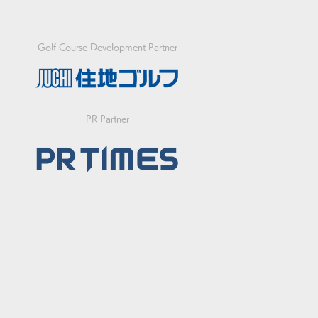
Golf Course Development Partner
急】FIFGユースフット
PR Partner
フワールドカップ2026
代表決定戦の開催につい