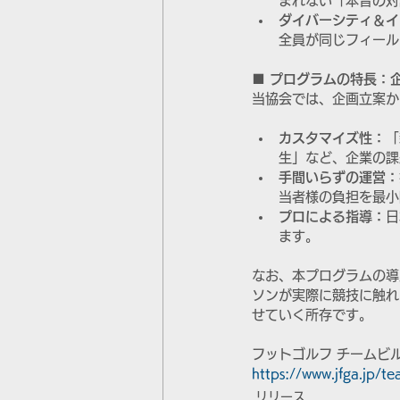
まれない「本音の対
ダイバーシティ＆イ
全員が同じフィール
■ プログラムの特長：
当協会では、企画立案か
カスタマイズ性：
「
生」など、企業の課
手間いらずの運営：
当者様の負担を最小
プロによる指導：
日
ます。
なお、本プログラムの導
ソンが実際に競技に触れ
せていく所存です。
フットゴルフ チームビ
https://www.jfga.jp/te
リリース