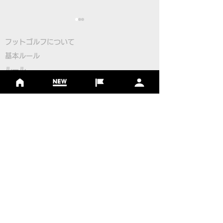
フットゴルフについて
基本ルール
ルール
Q＆A
​
当協会について
本物のサッカーボールを
【緊急】FIFG
​ニュース
使用したフットゴルフゲ
ットゴルフワー
大会情報
ームアプリ
プ2026日本代
シーズンランキング
ジャパンランキング
「FOOTGOLF PUTT
の開催について
ジュニアツアー
CHALLENGE」誕生！
ジュニアポイントランク
​ワールドツアー
​​日本代表
公認コース