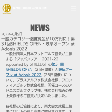
JAPAN FOOTGOLF ASSOCIATION
NEWS
2022年6月9日
一般カテゴリー優勝賞金が10万円に！第
31回SHIELDS OPEN・岐阜オープン at
Adonis 2022
一般社団法人日本フットゴルフ協会が主催
する「ジャパンツアー 2021-22 
supported by SHIELDS」の
第31回
SHIELDS OPEN
（25日開催）と
岐阜オー
プン at Adonis 2022
（26日開催）につ
いて、プラスアルファ株式会社様、フロン
ティアゴルフ株式会社様、開催コースのア
ドニスゴルフクラブ様、株式会社福寿の里
上矢作様のご協賛が決定いたしました。
各社様のご協賛により、両大会の成績上位
者には以下の通り賞典が贈呈されます。大