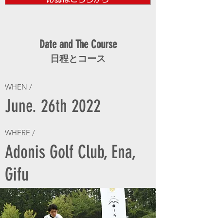
Date and The Course
日程とコース
WHEN /
June. 26th 2022
WHERE /
Adonis Golf Club, Ena,
Gifu