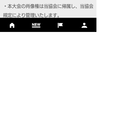
・本大会の肖像権は当協会に帰属し、当協会
規定により管理いたします。
【免責】
・主催者はゴルフ場内での疾病、怪我、紛
失、その他事故に際し、一切の責任を負いま
せん。
・公共交通機関、道路事情等による遅刻につ
いて、主催者は一切の責任を負いません。
【個人情報について】
・主催者は、個人情報の保護法令を遵守し、
参加者の個人情報を取り扱います。
・大会参加者へのサービス向上を目的とし、
参加案内、関連情報の通知、大会協賛・協