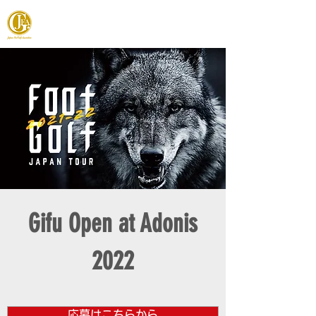
JAPAN FOOTGOLF ASSOCIATION
Gifu Open at Adonis
2022
応募はこちらから