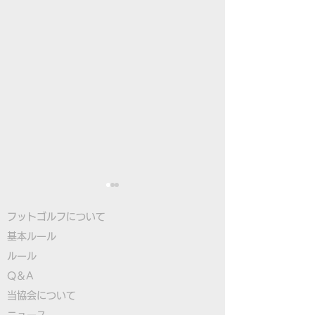
フットゴルフについて
基本ルール
ルール
Q＆A
​
当協会について
ツアーファイナル2019
ビクセンと「ス
​ニュース