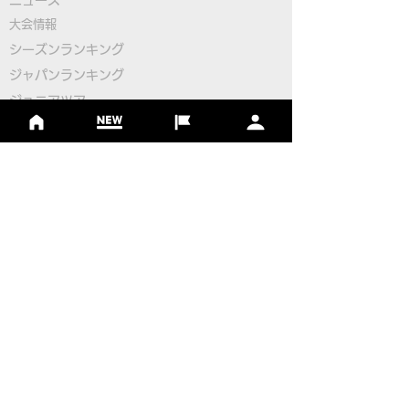
出場枠拡大経緯について
ティ＆ナイトフ
大会情報
フ」開催！
シーズンランキング
ジャパンランキング
ジュニアツアー
ジュニアポイントランク
​ワールドツアー
​​日本代表
公認コース
​その他のコース
​
フットゴルフコース導入について
​チームビルディング
選手登録​
​後援申請
​イベント依頼
プライバシーポリシー