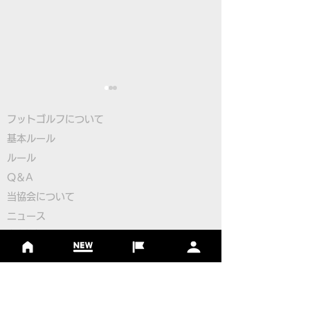
フットゴルフについて
基本ルール
ルール
Q＆A
​
当協会について
大塚選手が日本勢トップ
FIFGユースフ
​ニュース
の3位タイ発進！フット
フワールドカップ
大会情報
ゴルフ初のユースW杯開
日本代表選手決
シーズンランキング
ジャパンランキング
幕！
ジュニアツアー