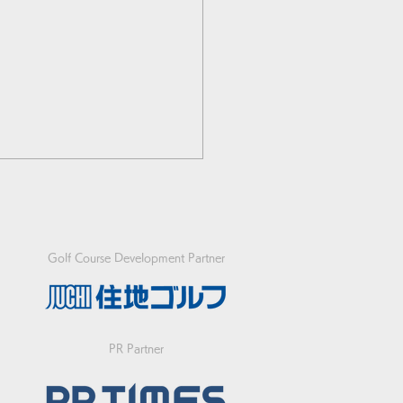
Golf Course Development Partner
FGユースフットゴルフワ
PR Partner
ドカップ2026日本代表