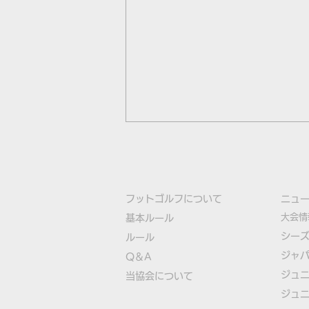
フットゴルフについて
​ニュ
大会情
基本ルール
シー
ルール
ジャ
Q＆A
古田選手が日本勢トップの10
ジュ
​
当協会について
位タイ！フットゴルフ初のユ
ジュ