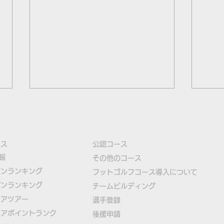
ース
公認コース
報
​その他のコース
ズンランキング
​
フットゴルフコース導入について
パンランキング
​チームビルディング
大塚選手が日本勢トップの3
FI
ニアツアー
選手登録​
位タイ発進！フットゴルフ初
ール
ニアポイントランク
​後援申請