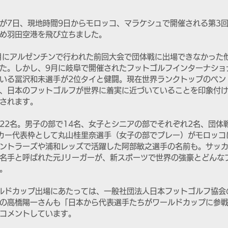
が7日、現地時間9日からモロッコ、マラケシュで開催される第3
め羽田空港を飛び立ちました。
1月にアルゼンチンで行われた前回大会で団体戦に出場できなかった
た。しかし、9月に岐阜で開催されたフットゴルフインターナショ
いる冨沢和未選手が2位タイと健闘。現在世界ランクトップのベン
、日本のフットゴルフが世界に着実に近づいていることを印象付
されます。
22名。男子の部で14名、女子とシニアの部でそれぞれ2名、団体
カー代表枠として丸山桂里奈選手（女子の部でプレー）がモロッコ
ントラーズや浦和レッズで活躍した阿部敏之選手の名前も。サッ
名手と呼ばれた元Jリーガーが、新スポーツで世界の強豪とどんな
。
ルドカップ出場にあたっては、一般社団法人日本フットゴルフ協会
の高橋陽一さんも「日本から代表選手たちがワールドカップに参
コメントしています。