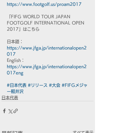
https://www.footgolf.us/proam2017
「FIFG WORLD TOUR JAPAN 
FOOTGOLF INTERNATIONAL OPEN 
2017」はこちら
日本語：　
https://www.jfga.jp/internationalopen2
017
English：　
https://www.jfga.jp/internationalopen2
017eng
#日本代表
#リリース
#大会
#FIFGメジャ
ー軽井沢
日本代表
すべて表示