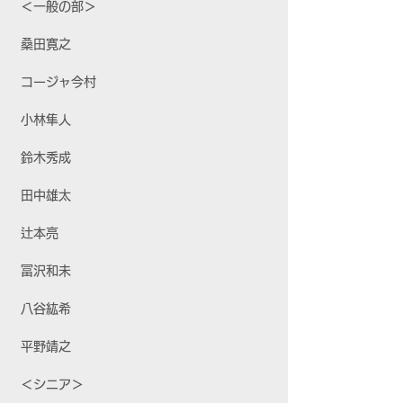
＜一般の部＞
桑田寛之
コージャ今村
小林隼人
鈴木秀成
田中雄太
辻本亮
冨沢和未
八谷紘希
平野靖之
＜シニア＞