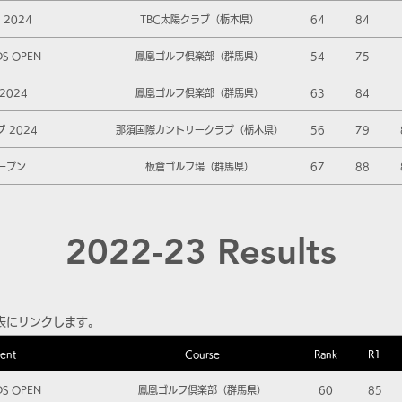
2024
TBC太陽クラブ（栃木県）
64
84
DS OPEN
鳳凰ゴルフ倶楽部（群馬県）
54
75
2024
鳳凰ゴルフ倶楽部（群馬県）
63
84
 2024
那須国際カントリークラブ（栃木県）
56
79
ープン
板倉ゴルフ場（群馬県）
67
88
2022-23 Results
表にリンクします。
ent
Course
Rank
R1
DS OPEN
鳳凰ゴルフ倶楽部（群馬県）
60
85