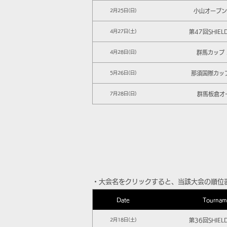
小山オープン 
2月25日(日)
第47回SHIEL
4月27日(土)
群馬カップ 
4月28日(日)
那須国際カップ
5月26日(日)
群馬板倉オ
7月28日(日)
​・大会名をクリックすると、当該大会の順位
Date
Tournam
第36回SHIEL
2月18日(土)