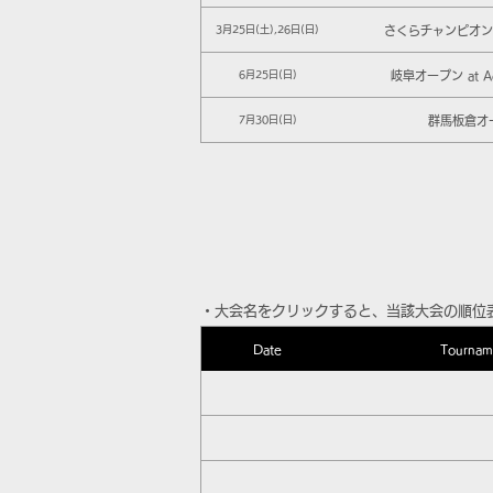
さくらチャンピオンシ
3月25日(土),26日(日)
岐阜オープン at Ad
6月25日(日)
群馬板倉オ
7月30日(日)
​・大会名をクリックすると、当該大会の順位
Date
Tournam