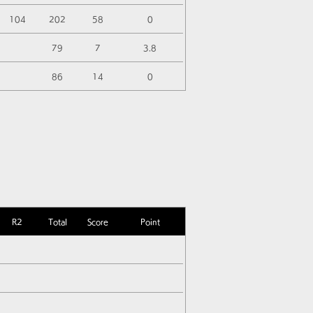
104
202
58
0
79
7
3.8
86
14
0
R2
Total
Score
Point