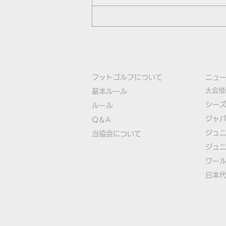
フットゴルフについて
​ニュ
大会情
基本ルール
シー
ルール
ジャ
Q＆A
ジュ
​
当協会について
ジュ
​ワー
​​日本