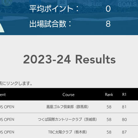
平均ポイント：
0
​出場試合数：
8
2023-24 Results
表にリンクします。
ent
Course
Rank
R1
DS OPEN
鳳凰ゴルフ倶楽部（群馬県）
58
81
DS OPEN
つくば国際カントリークラブ（茨城県）
58
80
DS OPEN
TBC太陽クラブ（栃木県）
58
87