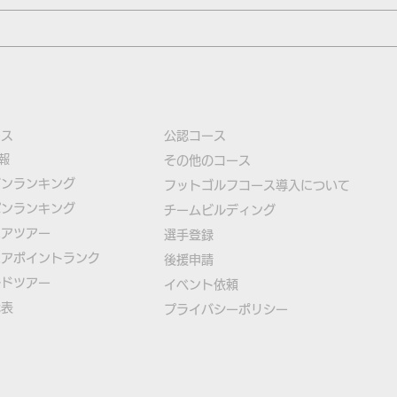
ース
公認コース
報
​その他のコース
ズンランキング
​
フットゴルフコース導入について
パンランキング
​チームビルディング
ニアツアー
選手登録​
ニアポイントランク
​後援申請
ルドツアー
​イベント依頼
代表
プライバシーポリシー