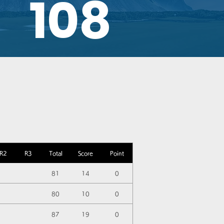
108
R2
R3
Total
Score
Point
81
14
0
80
10
0
87
19
0