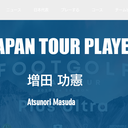
ニュース
日本代表
プレーする
コース
チーム
APAN TOUR PLAY
増田 功憲
Atsunori Masuda