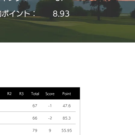
均ポイント：
8.93
R2
R3
Total
Score
Point
67
-1
47.6
66
-2
85.3
79
9
55.95