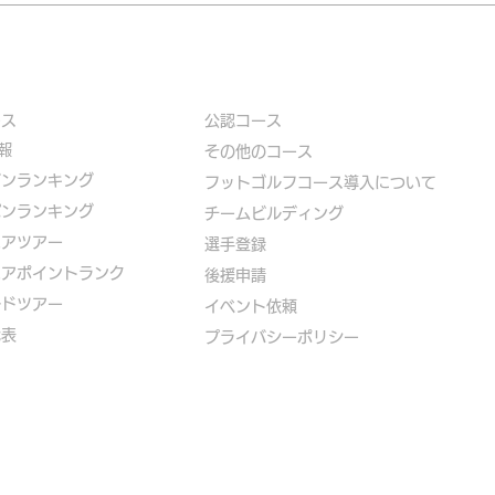
ース
公認コース
報
​その他のコース
ズンランキング
​
フットゴルフコース導入について
パンランキング
​チームビルディング
ニアツアー
選手登録​
ニアポイントランク
​後援申請
ルドツアー
​イベント依頼
代表
プライバシーポリシー