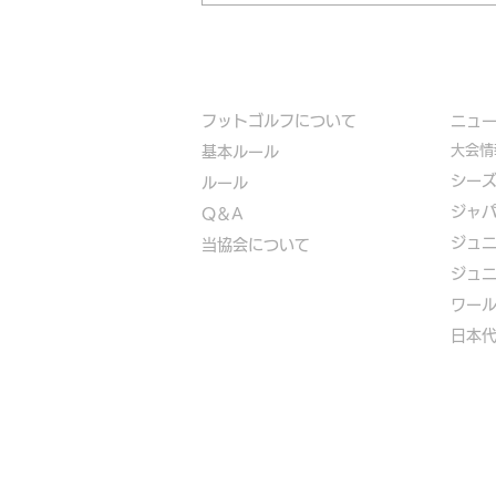
フットゴルフについて
​ニュ
大会情
基本ルール
シー
ルール
ジャ
Q＆A
ジュ
​
当協会について
ジュ
​ワー
​​日本