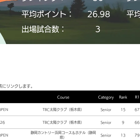
平均ポイント：
26.98
平
​出場試合数：
3
表にリンクします。
Course
Category
Rank
R1
OPEN
TBC太陽クラブ（栃木県）
Senior
15
67
26
TBC太陽クラブ（栃木県）
Senior
9
66
静岡カントリー浜岡コース＆ホテル（静岡
OPEN
Senior
13
79
県）