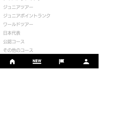
ジュニアツアー
ジュニアポイントランク
​ワールドツアー
​​日本代表
公認コース
​その他のコース
​
フットゴルフコース導入について
​チームビルディング
選手登録​
​後援申請
​イベント依頼
プライバシーポリシー
Golf Course Development Partner