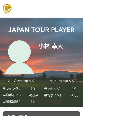
JAPAN FOOTGOLF ASSOCIATION
JAPAN TOUR PLAYER
小林 幸大
シーズンランキング
​ツアーランキング
ランキング：
10
ランキング：
15
平均ポイント：
149.64
平均ポイント：
71.35
​出場試合数：
13