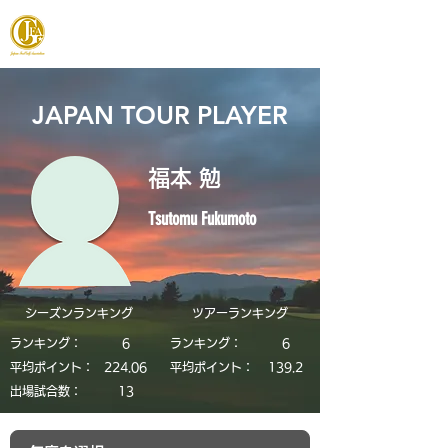
JAPAN FOOTGOLF ASSOCIATION
JAPAN TOUR PLAYER
福本 勉
Tsutomu Fukumoto
シーズンランキング
​ツアーランキング
ランキング：
6
ランキング：
6
平均ポイント：
224.06
平均ポイント：
139.2
​出場試合数：
13