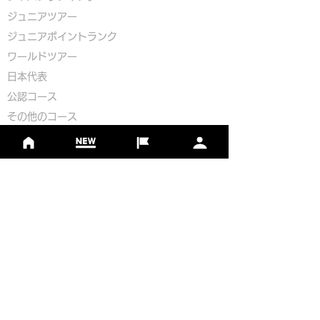
ジュニアツアー
ジュニアポイントランク
​ワールドツアー
​​日本代表
公認コース
​その他のコース
​
フットゴルフコース導入について
​チームビルディング
選手登録​
​後援申請
​イベント依頼
プライバシーポリシー
Golf Course Development Partner