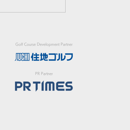
Golf Course Development Partner
急】FIFGユースフット
PR Partner
フワールドカップ2026
代表決定戦の開催につい