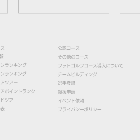
ース
公認コース
報
​その他のコース
ズンランキング
​
フットゴルフコース導入について
パンランキング
​チームビルディング
本物のサッカーボールを使用
【緊
ニアツアー
選手登録​
したフットゴルフゲームアプ
ゴル
ニアポイントランク
​後援申請
リ「FOOTGOLF PUTT
日本
ルドツアー
​イベント依頼
代表
プライバシーポリシー
CHALLENGE」誕生！
て