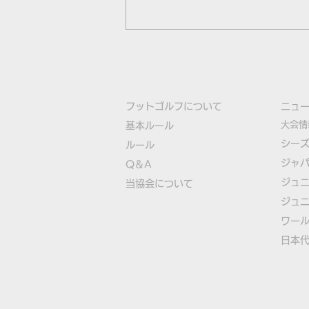
フットゴルフについて
​ニュ
大会情
基本ルール
シー
ルール
ジャ
Q＆A
FIFGユースフットゴルフワ
ジュ
​
当協会について
ールドカップ2026日本代表
ジュ
選手決定
​ワー
​​日本