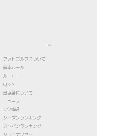
フットゴルフについて
基本ルール
ルール
Q＆A
​
当協会について
フットゴルフワールドカ
最終日のペアリ
​ニュース
ップ2026 日本の団体戦
案内
大会情報
全カテゴリー出場決定の
シーズンランキング
ジャパンランキング
お知らせ
ジュニアツアー