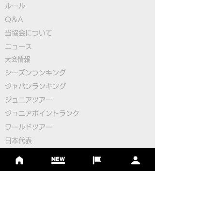
ルール
Q＆A
​
当協会について
本物のサッカーボールを
【緊急】FIFG
​ニュース
使用したフットゴルフゲ
ットゴルフワー
大会情報
ームアプリ
プ2026日本代
シーズンランキング
ジャパンランキング
「FOOTGOLF PUTT
の開催について
ジュニアツアー
CHALLENGE」誕生！
ジュニアポイントランク
​ワールドツアー
​​日本代表
公認コース
​その他のコース
​
フットゴルフコース導入について
​チームビルディング
選手登録​