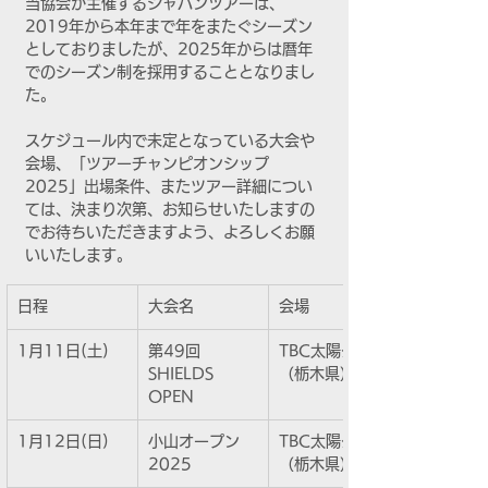
当協会が主催するジャパンツアーは、
2019年から本年まで年をまたぐシーズン
としておりましたが、2025年からは暦年
でのシーズン制を採用することとなりまし
た。
スケジュール内で未定となっている大会や
会場、「ツアーチャンピオンシップ
2025」出場条件、またツアー詳細につい
ては、決まり次第、お知らせいたしますの
でお待ちいただきますよう、よろしくお願
いいたします。
日程
大会名
会場
1月11日(土)
第49回
TBC太陽クラブ
SHIELDS 
（栃木県）
OPEN
1月12日(日)
小山オープン 
TBC太陽クラブ
2025
（栃木県）