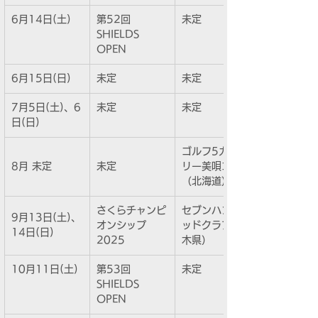
6月14日(土)
第52回
未定
SHIELDS 
OPEN
6月15日(日) 
未定
未定
7月5日(土)、6
未定
未定
日(日)
ゴルフ5カント
8月 未定
未定
リー美唄コース
（北海道）
さくらチャンピ
セブンハンドレ
9月13日(土)、
オンシップ 
ッドクラブ（栃
14日(日)
2025
木県）
10月11日(土)
第53回
未定
SHIELDS 
OPEN