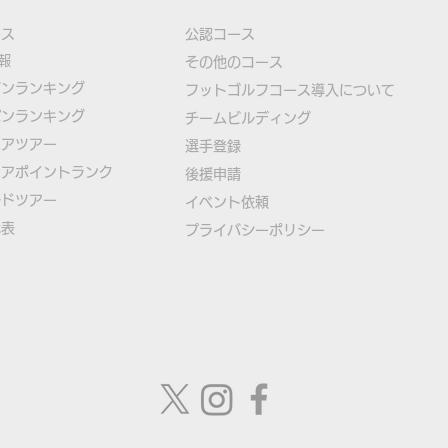
ース
公認コース
報
​その他のコース
ズンランキング
​
フットゴルフコース導入について
パンランキング
​チームビルディング
本物のサッカーボールを使用
【緊
ニアツアー
選手登録​
したフットゴルフゲームアプ
ゴル
ニアポイントランク
​後援申請
リ「FOOTGOLF PUTT
日本
ルドツアー
​イベント依頼
代表
プライバシーポリシー
CHALLENGE」誕生！
て