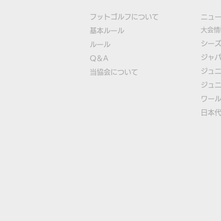
フットゴルフについて
​ニュ
大会情
基本ルール
シー
ルール
ジャ
Q＆A
FIFGユースフットゴルフワ
ジュ
​
当協会について
ールドカップ2026日本代表
ジュ
選手決定
​ワー
​​日本