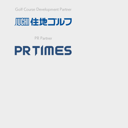
Golf Course Development Partner
急】FIFGユースフット
PR Partner
フワールドカップ2026
代表決定戦の開催につい