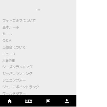
フットゴルフについて
基本ルール
ルール
Q＆A
​
当協会について
本物のサッカーボールを
【緊急】FIFG
​ニュース
使用したフットゴルフゲ
ットゴルフワー
大会情報
ームアプリ
プ2026日本代
シーズンランキング
ジャパンランキング
「FOOTGOLF PUTT
の開催について
ジュニアツアー
CHALLENGE」誕生！
ジュニアポイントランク
​ワールドツアー
​​日本代表
公認コース