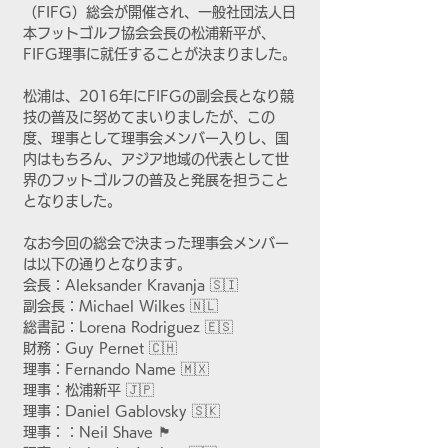
（FIFG）総会が開催され、一般社団法人日
本フットゴルフ協会会長の松浦新平が、
FIFG理事に就任することが決まりました。
松浦は、2016年にFIFGの副会長となり競
技の普及に努めてまいりましたが、この
度、理事として理事会メンバー入りし、国
内はもちろん、アジア地域の代表として世
界のフットゴルフの普及と発展を担うこと
となりました。
なお今回の総会で決まった理事会メンバー
は以下の通りとなります。
会長：Aleksander Kravanja 🇸🇮
副会長：Michael Wilkes 🇳🇱
総書記：Lorena Rodriguez 🇪🇸 
財務：Guy Pernet 🇨🇭 
理事：Fernando Name 🇲🇽 
理事：松浦新平 🇯🇵
理事：Daniel Gablovsky 🇸🇰 
理事：：Neil Shave 🏴󠁧󠁢󠁳󠁣󠁴󠁿