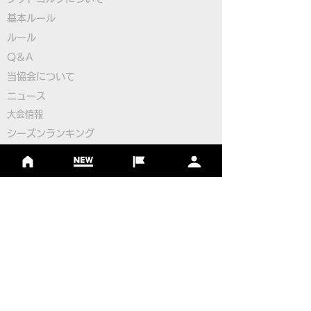
基本ルール
ルール
Q＆A
​
当協会について
大塚選手が日本勢トップ
FIFGユースフ
​ニュース
の3位タイ発進！フット
フワールドカップ
大会情報
ゴルフ初のユースW杯開
日本代表選手決
シーズンランキング
ジャパンランキング
幕！
ジュニアツアー
ジュニアポイントランク
​ワールドツアー
​​日本代表
公認コース
​その他のコース
​
フットゴルフコース導入について
​チームビルディング