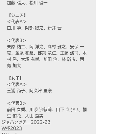
加藤 暖人、松川 健一
【シニア】
＜代表A＞
白川 学、阿部 敏之、新井 晋
＜代表B＞
栗原 祐二、岡 洋之、髙村 雅之、安保 一
覚、峯尾 和延、都築 竜仁、工藤 誠司、木
村 勝、大塚 有尋、前田 治、林 幹広、西
島 加太
【女子】
＜代表A＞
三浦 尚子、阿久津 里奈
＜代表B＞
前田 春香、川添 沙緒莉、山下 えりい、桐
生 侑花、大山 益美
ジャパンツアー2022-23
W杯2023