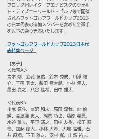
フロリダ州レイク・ブエナビスタのウォル
ト・ディズニーワールド・ゴルフ等で開催
されるフットゴルフワールドカップ2023
の日本代表の追加メンバーを含めた全選手
を以下の通り発表いたします。
フットゴルフワールドカップ2023日本代
表特集ページ  
【男子】
＜代表A＞
青木 剛、立花 友佑、鈴木 秀成、川添 祐
介、三窪 秀太、柴田 晋太朗、小林 隼人、
桑田 寛之、八谷 紘希、田中 雄太
＜代表B＞
川尻 蓮斗、冨沢 和未、高田 流我、朏 優
輝、高波瀬 史人、熊倉 巧也、藤原 義晃、
水谷 唯人、平野 靖之、田中 友樹、松田 直
樹、加藤 順大、小林 大希、大塚 高雅、石
井 麻翔、下田 雅之、安村 翼、山縣 祐人、