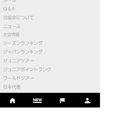
Q＆A
​
当協会について
本物のサッカーボールを
【緊急】FIFG
​ニュース
使用したフットゴルフゲ
ットゴルフワー
大会情報
ームアプリ
プ2026日本代
シーズンランキング
ジャパンランキング
「FOOTGOLF PUTT
の開催について
ジュニアツアー
CHALLENGE」誕生！
ジュニアポイントランク
​ワールドツアー
​​日本代表
公認コース
​その他のコース
​
フットゴルフコース導入について
​チームビルディング
選手登録​
​後援申請