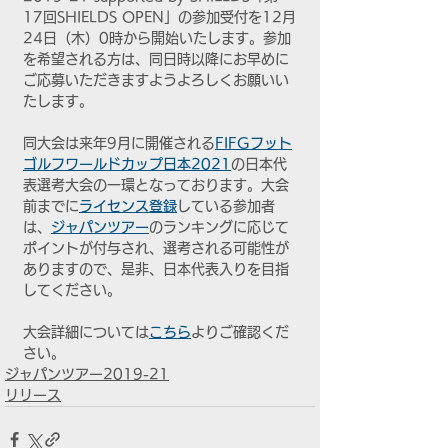
17回SHIELDS OPEN」の参加受付を12月
24日（木）0時から開始いたします。参加
を希望される方は、同日時以降にお早めに
ご応募いただきますようよろしくお願いい
たします。
同大会は来年9月に開催される
FIFGフット
ゴルフワールドカップ日本2021
の日本代
表選考大会の一環となっております。大会
前までに
ライセンス登録
している参加者
は、
ジャパンツアー
のランキングに応じて
ポイントが付与され、選考される可能性が
ありますので、是非、日本代表入りを目指
してください。
大会詳細については
こちら
よりご確認くだ
さい。
ジャパンツアー2019-21
リリース