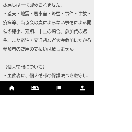
払戻しは一切認められません。
・荒天・地震・風水害・降雪・事件・事故・
疫病等、当協会の責によらない事情による開
催の縮小、延期、中止の場合、参加費の返
金、また宿泊・交通費など大会参加にかかる
参加者の費用の支払いは致しません。
【個人情報について】
・主催者は、個人情報の保護法令を遵守し、
参加者の個人情報を取り扱います。
・大会参加者へのサービス向上を目的とし、
参加案内、関連情報の通知、大会協賛・協
力・関係団体からのサービスの提供に利用い
たします。また、主催者もしくは委託先より
申し込み内容に関する確認連絡をさせていた